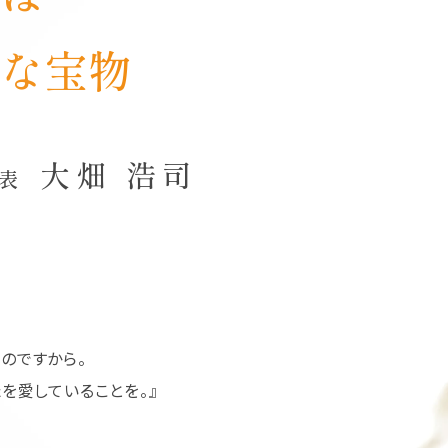
な宝物
大畑 浩司
代表
のですから。
を愛していることを。』