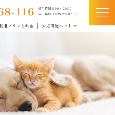
68-116
受付時間 8:00 ~ 20:00
toggle
年中無休（※臨時休業あり）
navigati
利用プランと料金
対応可能ペット