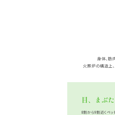
身体、筋
火葬炉の構造上、
目、まぶた
8割から9割近くペッ