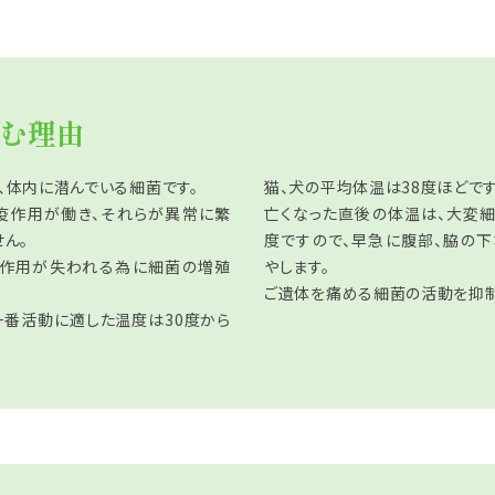
む理由
、体内に潜んでいる細菌です。
猫、犬の平均体温は38度ほどです
疫作用が働き、それらが異常に繁
亡くなった直後の体温は、大変
ん。
度ですので、早急に腹部、脇の
疫作用が失われる為に細菌の増殖
やします。
ご遺体を痛める細菌の活動を抑制
一番活動に適した温度は30度から