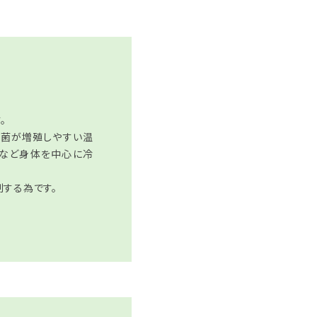
。
細菌が増殖しやすい温
下など身体を中心に冷
する為です。