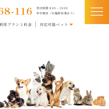
68-116
受付時間 8:00 ~ 20:00
toggle
年中無休（※臨時休業あり）
navigati
利用プランと料金
対応可能ペット