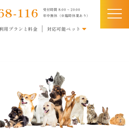
68-116
受付時間 8:00 ~ 20:00
toggle
年中無休（※臨時休業あり）
navigati
利用プランと料金
対応可能ペット