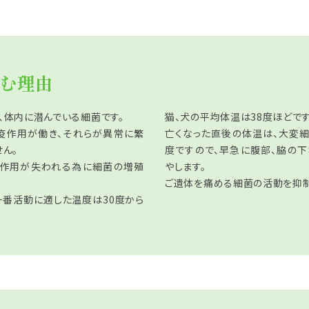
む理由
、体内に潜んでいる細菌です。
猫、犬の平均体温は38度ほどです
疫作用が働き、それらが異常に繁
亡くなった直後の体温は、大変
ん。
度ですので、早急に腹部、脇の
疫作用が失われる為に細菌の増殖
やします。
ご遺体を痛める細菌の活動を抑制
一番活動に適した温度は30度から