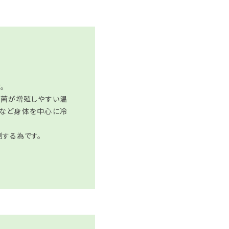
。
細菌が増殖しやすい温
下など身体を中心に冷
する為です。