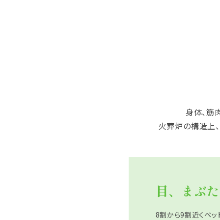
身体、筋
火葬炉の構造上、
目、まぶた
8割から9割近くペッ