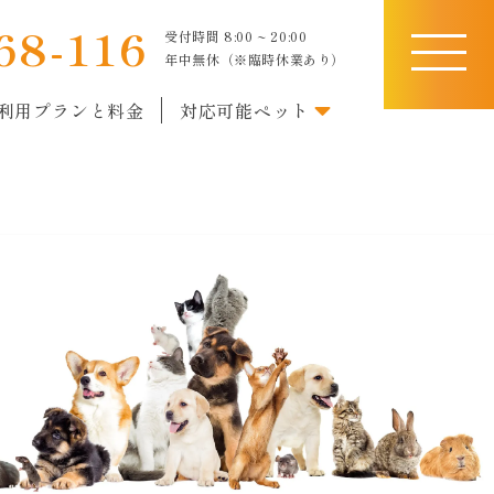
68-116
受付時間 8:00 ~ 20:00
toggle
年中無休（※臨時休業あり）
navigati
利用プランと料金
対応可能ペット