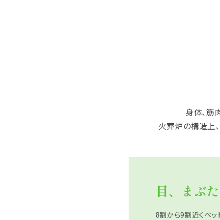
身体、筋
火葬炉の構造上、
目、まぶた
8割から9割近くペッ