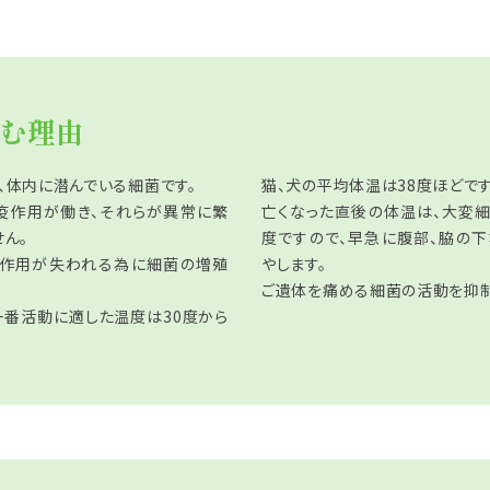
む理由
、体内に潜んでいる細菌です。
猫、犬の平均体温は38度ほどです
疫作用が働き、それらが異常に繁
亡くなった直後の体温は、大変
ん。
度ですので、早急に腹部、脇の
疫作用が失われる為に細菌の増殖
やします。
ご遺体を痛める細菌の活動を抑制
一番活動に適した温度は30度から