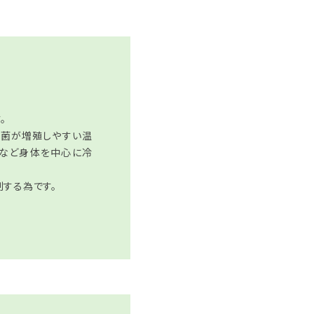
。
細菌が増殖しやすい温
下など身体を中心に冷
する為です。