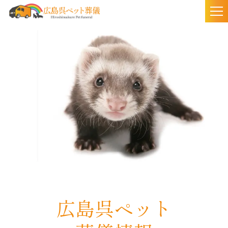
togg
nav
広島呉ペット