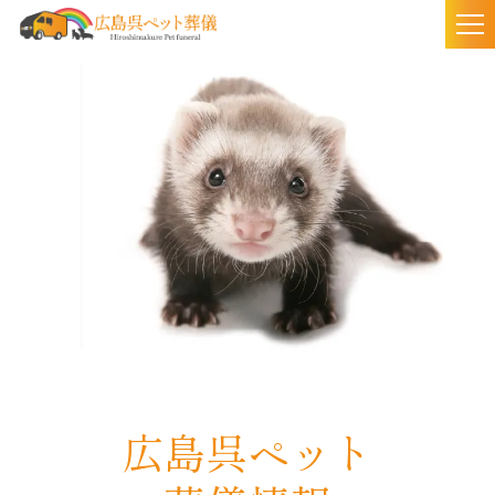
togg
nav
広島呉ペット