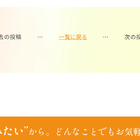
去の投稿
…
一覧に戻る
…
次の
みたい”
から。
どんなことでもお気