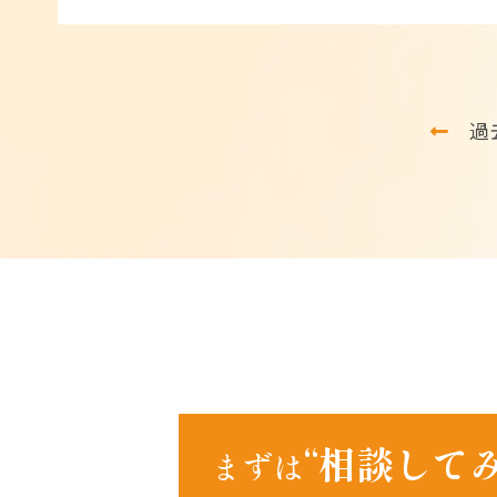
過
“相談して
まずは