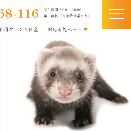
68-116
受付時間 8:00 ~ 20:00
toggle
年中無休（※臨時休業あり）
navigati
利用プランと料金
対応可能ペット