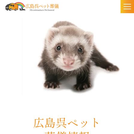
togg
nav
広島呉ペット