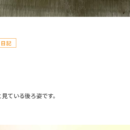
ん日記
と見ている後ろ姿です。