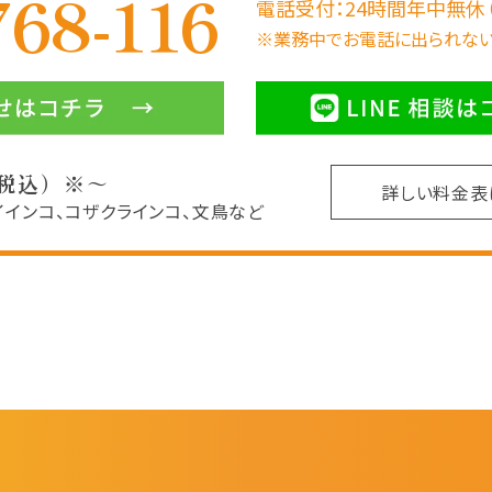
768-116
電話受付：24時間年中無休
※業務中でお電話に出られない
（税込）※～
詳しい料金
イインコ、コザクラインコ、文鳥など