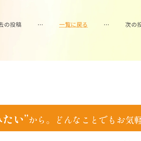
去の投稿
…
一覧に戻る
…
次の
みたい”
から。
どんなことでもお気