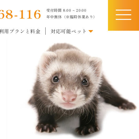
68-116
受付時間 8:00 ~ 20:00
toggle
年中無休（※臨時休業あり）
navigati
利用プランと料金
対応可能ペット