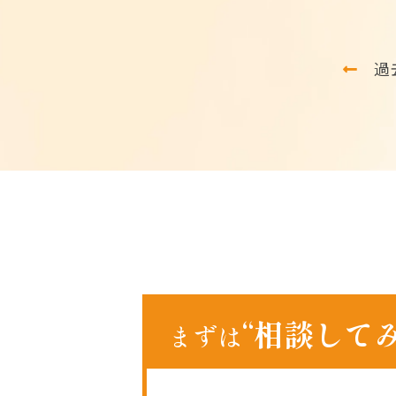
過
“相談して
まずは